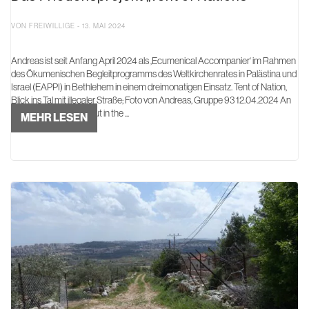
VON FREIWILLIGE - 13. MAI 2024
Andreas ist seit Anfang April 2024 als ‚Ecumenical Accompanier‘ im Rahmen
des Ökumenischen Begleitprogramms des Weltkirchenrates in Palästina und
Israel (EAPPI) in Bethlehem in einem dreimonatigen Einsatz. Tent of Nation,
Blick ins Tal mit illegaler Straße; Foto von Andreas, Gruppe 93 12.04.2024 An
unserem ersten Tag "out in the ...
MEHR LESEN