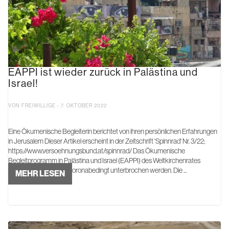
EAPPI ist wieder zurück in Palästina und
Israel!
VON FREIWILLIGE - 7. OKTOBER 2022
Eine Ökumenische Begleiterin berichtet von ihren persönlichen Erfahrungen
in Jerusalem Dieser Artikel erscheint in der Zeitschrift 'Spinnrad' Nr. 3/22;
https://www.versoehnungsbund.at/spinnrad/ Das Ökumenische
Begleitprogramm in Palästina und Israel (EAPPI) des Weltkirchenrates
musste Anfang 2020 coronabedingt unterbrochen werden. Die ...
MEHR LESEN