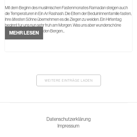
Mit dem Beginn des muslimischen Fastenmonates Ramadan steigen auch
die Temperaturen in Ein Ar Rashash. Die Eltern der BeduinInnenfamilie fasten,
ihre ältesten Söhne übernehmen es die Ziegen zu weiden. Ein Hirtentag
beginnt für uns nun sehr früh am Morgen. Was uns aber wunderschöne
Sonnenaufgänge über den Bergen...
MEHR LESEN
WEITERE EINTRÄGE LADEN
Datenschutzerklärung
Impressum