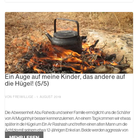
Ein Auge auf meine Kinder, das andere auf
die Hügel! (5/5)
VON FREIWILLIGE - 1. AUGUST 2019
Die Abwesenheit Abu Raheds und seiner Familie ermöglicht uns die Schäfer
von Al Mugahhyir besser kennenzulernen. An einem Tag kommen wir etwas
später in die Hügel um Ein Ar Rashash und treffen einen alten Mann um die
Achtzig mit seinem etwa 12-jährigen Enkel an. Beide werden aggressiv von
zwei jungen...
MEHR LESEN