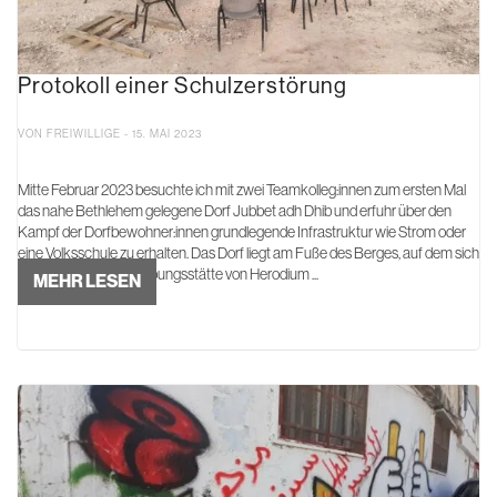
Protokoll einer Schulzerstörung
VON FREIWILLIGE - 15. MAI 2023
Mitte Februar 2023 besuchte ich mit zwei Teamkolleg:innen zum ersten Mal
das nahe Bethlehem gelegene Dorf Jubbet adh Dhib und erfuhr über den
Kampf der Dorfbewohner:innen grundlegende Infrastruktur wie Strom oder
eine Volksschule zu erhalten. Das Dorf liegt am Fuße des Berges, auf dem sich
die historische Ausgrabungsstätte von Herodium ...
MEHR LESEN