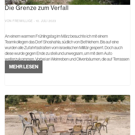
Die Grenze zum Verfall
VON FREIWILLIGE - 10. JULI 2023
An einem warmen Frühlingstag im März besuchte ich mit einem
Teamkollegen das Dorf Shoshahla, südlich von Bethlehem. Bis auf eine
wurden alle Zufahrtsstraßen vom israelischen Militär gesperrt. Doch auch
diese wurde gegen Ende zu steil und unwegsam, um mit dem Auto
weiterzukommen. Vorbei an Weinreben und Olivenbäumen, die auf Terrassen
...
MEHR LESEN