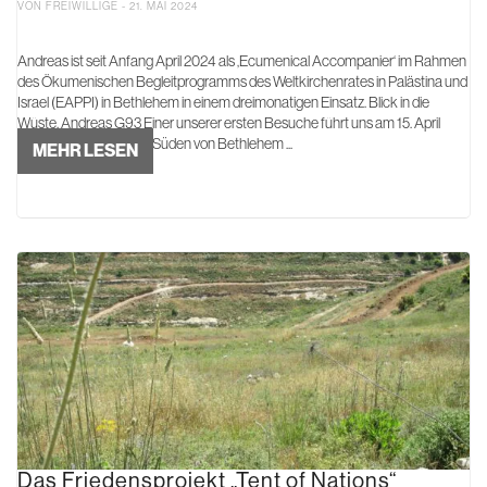
VON FREIWILLIGE - 21. MAI 2024
Andreas ist seit Anfang April 2024 als ‚Ecumenical Accompanier‘ im Rahmen
des Ökumenischen Begleitprogramms des Weltkirchenrates in Palästina und
Israel (EAPPI) in Bethlehem in einem dreimonatigen Einsatz. Blick in die
Wüste, Andreas G93 Einer unserer ersten Besuche führt uns am 15. April
nach Kisan, ein Dorf im Süden von Bethlehem ...
MEHR LESEN
Das Friedensprojekt „Tent of Nations“