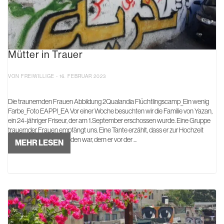
Mütter in Trauer
VON FREIWILLIGE - 16. FEBRUAR 2023
Die traunernden Frauen Abbildung 2Qualandia Flüchtlingscamp_Ein wenig
Farbe_Foto EAPPI_EA Vor einer Woche besuchten wir die Familie von Yazan,
ein 24-jähriger Friseur, der am 1.September erschossen wurde. Eine Gruppe
trauernder Frauen empfängt uns. Eine Tante erzählt, dass er zur Hochzeit
eines Freundes eingeladen war, dem er vor der ...
MEHR LESEN