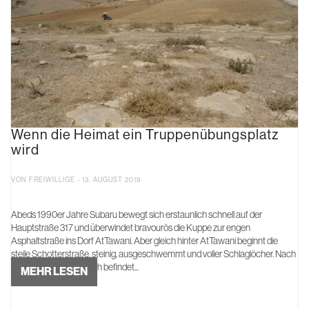
Wenn die Heimat ein Truppenübungsplatz
wird
VON FREIWILLIGE - 13. AUGUST 2019
Abeds 1990er Jahre Subaru bewegt sich erstaunlich schnell auf der
Hauptstraße 317 und überwindet bravourös die Kuppe zur engen
Asphaltstraße ins Dorf AtTawani. Aber gleich hinter AtTawani beginnt die
steile Schotterstraße, steinig, ausgeschwemmt und voller Schlaglöcher. Nach
dem Dorf Umm Fagarah befindet...
MEHR LESEN