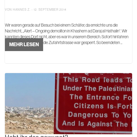
VON HANNES Z. - 12. SEPTEMBER 2014
Wir waren gerade auf Besuch bei einem Schäfer, da erreichte uns die
Nachricht, „Alert – Ongoing demoliton in Khashem ad Daraj al Hathalin“. Wir
kannten dieses Dorf nicht, aber es war in unserem Bereich. Sofort hinfahren
war nicht sinnvoll, denn die Zufahrtstrasse war gesperrt. So beendeten ...
MEHR LESEN