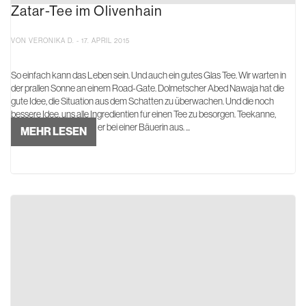
Zatar-Tee im Olivenhain
VON VERONIKA D. - 17. APRIL 2015
So einfach kann das Leben sein. Und auch ein gutes Glas Tee. Wir warten in
der prallen Sonne an einem Road-Gate. Dolmetscher Abed Nawaja hat die
gute Idee, die Situation aus dem Schatten zu überwachen. Und die noch
bessere Idee, uns alle Ingredientien für einen Tee zu besorgen. Teekanne,
Zucker und Gläser leiht er bei einer Bäuerin aus. ...
MEHR LESEN