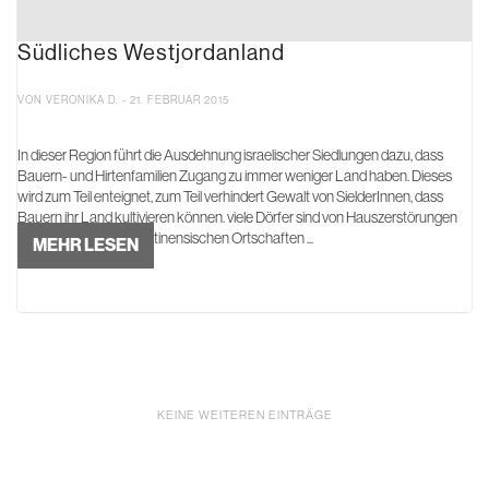
Südliches Westjordanland
VON VERONIKA D. - 21. FEBRUAR 2015
In dieser Region führt die Ausdehnung israelischer Siedlungen dazu, dass
Bauern- und Hirtenfamilien Zugang zu immer weniger Land haben. Dieses
wird zum Teil enteignet, zum Teil verhindert Gewalt von SielderInnen, dass
Bauern ihr Land kultivieren können. viele Dörfer sind von Hauszerstörungen
betroffen. Weil die palästinensischen Ortschaften ...
MEHR LESEN
KEINE WEITEREN EINTRÄGE