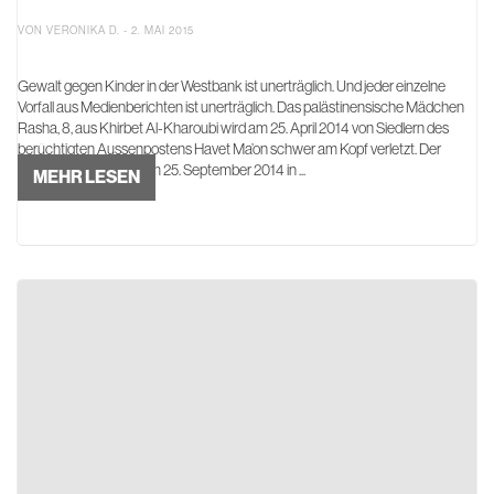
VON VERONIKA D. - 2. MAI 2015
Gewalt gegen Kinder in der Westbank ist unerträglich. Und jeder einzelne
Vorfall aus Medienberichten ist unerträglich. Das palästinensische Mädchen
Rasha, 8, aus Khirbet Al-Kharoubi wird am 25. April 2014 von Siedlern des
berüchtigten Aussenpostens Havet Ma’on schwer am Kopf verletzt. Der
10jährige Adam wird am 25. September 2014 in ...
MEHR LESEN