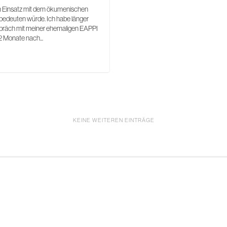
ein Einsatz mit dem ökumenischen
 bedeuten würde. Ich habe länger
espräch mit meiner ehemaligen EAPPI
2 Monate nach...
KEINE WEITEREN EINTRÄGE