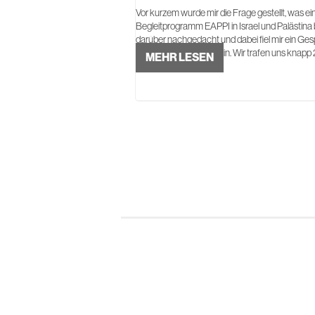
Vor kurzem wurde mir die Frage gestellt, was 
Begleitprogramm EAPPI in Israel und Palästina
darüber nachgedacht und dabei fiel mir ein G
Teamkollegin Sabrina ein. Wir trafen uns knapp 
MEHR LESEN