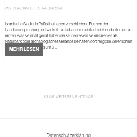
VON VERONIKA D. - 15. JANUAR 2016
Israelische Siedler in Palästina haben verschiedene Formen der
Landbeanspruchung entwickelt: sie bebauen es einfach sie bearbeiten es sie
ernten, was sie nicht gesät haben sie zäunen es ein sie erklären es als
Naturpark oder archäologisches Gelände sie halten dort religiöse Zeremonien
ab, wie in Birin... Morgens um 6 ...
MEHR LESEN
KEINE WEITEREN EINTRÄGE
Datenschutzerklärung