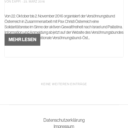
VON EAPPI - 23. MÄRZ 2016
Von 22. Oktober bis 2. November 2016 organisiert der Versöhnungsbund
Österreich in Zusammenarbeit mit Pax Christi Österreich eine
Solidaritätsreise im Sinne der aktiven Gewaltfreiheit nach Israel und Palästina.
Information und Anmeldung ab jetzt auf der Website des Versöhnungsbundes
Österreichs. Der Internationale Versöhnungsbund-Öst...
MEHR LESEN
KEINE WEITEREN EINTRÄGE
Datenschutzerklärung
Impressum