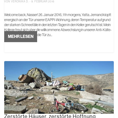
VON VERONIKA D. - 9. FEBRUAR 2016
Welcome back, Nasser! 26. Januar 2016, 11h morgens, Yatta. Jemand klopft
energisch an der Tür unserer EAPPI-Wohnung, deren Temperatur aufgrund
der starken Schneefälle in den letzten Tagen in den Keller gerutscht ist. Mein
Kollege freut sich über die willkommene Abwechslung in unserer Anti-Kälte-
Routine und beeilt sich, die Tür zu...
MEHR LESEN
Zerstörte Häuser, zerstörte Hoffnung