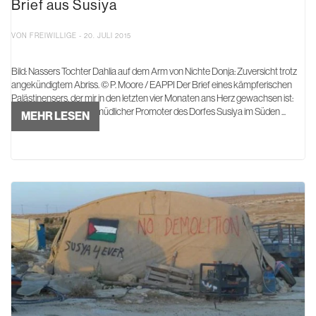
Brief aus Susiya
VON FREIWILLIGE - 20. JULI 2015
Bild: Nassers Tochter Dahlia auf dem Arm von Nichte Donja: Zuversicht trotz
angekündigtem Abriss. © P. Moore / EAPPI Der Brief eines kämpferischen
Palästinensers, der mir in den letzten vier Monaten ans Herz gewachsen ist:
Nasser Nawaj’ah, unermüdlicher Promoter des Dorfes Susiya im Süden ...
MEHR LESEN