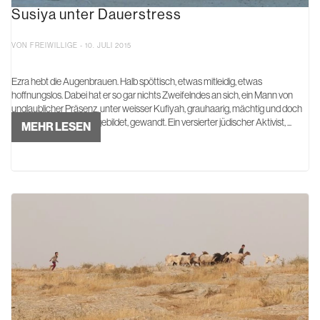
Susiya unter Dauerstress
VON FREIWILLIGE - 10. JULI 2015
Ezra hebt die Augenbrauen. Halb spöttisch, etwas mitleidig, etwas
hoffnungslos. Dabei hat er so gar nichts Zweifelndes an sich, ein Mann von
unglaublicher Präsenz, unter weisser Kufiyah, grauhaarig, mächtig und doch
irgendwie intellektuell, gebildet, gewandt. Ein versierter jüdischer Aktivist, ...
MEHR LESEN