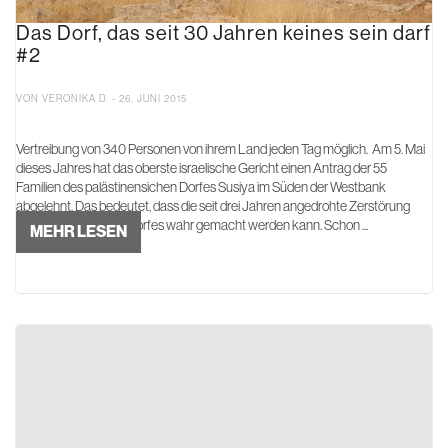
Das Dorf, das seit 30 Jahren keines sein darf
#2
VON VERONIKA D. - 26. JUNI 2015
Vertreibung von 340 Personen von ihrem Land jeden Tag möglich. Am 5. Mai
dieses Jahres hat das oberste israelische Gericht einen Antrag der 55
Familien des palästinensichen Dorfes Susiya im Süden der Westbank
abgelehnt. Das bedeutet, dass die seit drei Jahren angedrohte Zerstörung
aller 170 Bauten des Dorfes wahr gemacht werden kann. Schon ...
MEHR LESEN