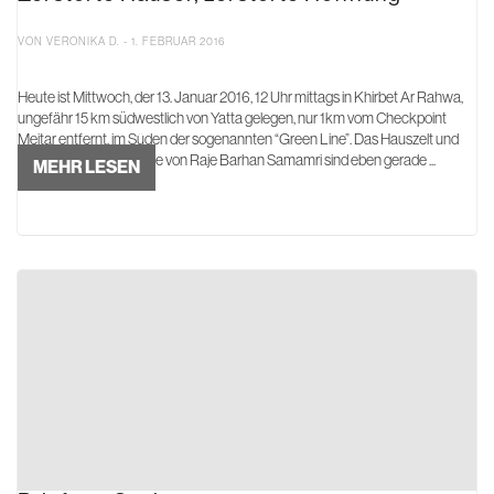
VON VERONIKA D. - 1. FEBRUAR 2016
Heute ist Mittwoch, der 13. Januar 2016, 12 Uhr mittags in Khirbet Ar Rahwa,
ungefähr 15 km südwestlich von Yatta gelegen, nur 1km vom Checkpoint
Meitar entfernt, im Süden der sogenannten “Green Line”. Das Hauszelt und
ein Schafstall der Familie von Raje Barhan Samamri sind eben gerade ...
MEHR LESEN