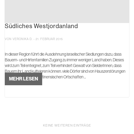
Südliches Westjordanland
VON VERONIKA D. - 21. FEBRUAR 2015
In dieser Region führt die Ausdehnung israelischer Siedlungen dazu, dass
Bauern- und Hirtenfamilien Zugang zu immer weniger Land haben. Dieses
wird zum Teil enteignet, zum Teil verhindert Gewalt von SielderInnen, dass
Bauern ihr Land kultivieren können. viele Dörfer sind von Hauszerstörungen
betroffen. Weil die palästinensischen Ortschaften ...
MEHR LESEN
KEINE WEITEREN EINTRÄGE