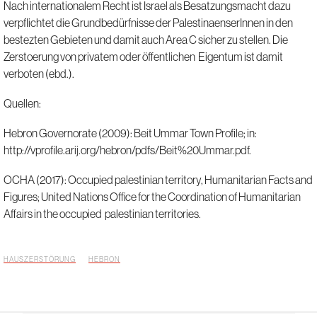
Nach internationalem Recht ist Israel als Besatzungsmacht dazu
verpflichtet die Grundbedürfnisse der PalestinaenserInnen in den
bestezten Gebieten und damit auch Area C sicher zu stellen. Die
Zerstoerung von privatem oder öffentlichen Eigentum ist damit
verboten (ebd.).
Quellen:
Hebron Governorate (2009): Beit Ummar Town Profile; in:
http://vprofile.arij.org/hebron/pdfs/Beit%20Ummar.pdf.
OCHA (2017): Occupied palestinian territory, Humanitarian Facts and
Figures; United Nations Office for the Coordination of Humanitarian
Affairs in the occupied palestinian territories.
HAUSZERSTÖRUNG
HEBRON