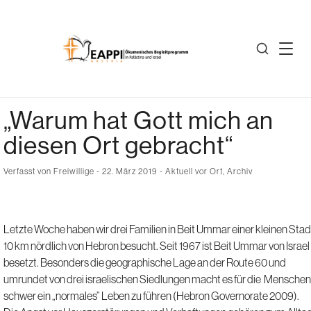
„Warum hat Gott mich an
diesen Ort gebracht“
Verfasst von
Freiwillige
- 22. März 2019 -
Aktuell vor Ort
,
Archiv
Letzte Woche haben wir drei Familien in Beit Ummar einer kleinen Stad
10 km nördlich von Hebron besucht. Seit 1967 ist Beit Ummar von Israel
besetzt. Besonders die geographische Lage an der Route 60 und
umrundet von drei israelischen Siedlungen macht es für die Menschen
schwer ein „normales” Leben zu führen (Hebron Governorate 2009).