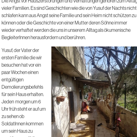
Die Angst vor Hauszerstörungen und Verhaftungen gehören zum Allta
vieler Familien. Es sind Geschichten wie die von Yusuf der Nachts nicht
schlafen kann aus Angst seine Familie und sein Heim nicht schützen zu
können oder die Geschichte von einer Mutter deren Söhne immer
wieder verhaftet werden die uns in unserem Alltag als ökumenische
BegleiterInnen herausfordern und berühren.
Yusuf, der Vater der
ersten Familie die wir
besuchen hat vor ein
paar Wochen einen
entgültigen
Demolierungsbefehls
für sein Haus erhalten.
Jeden morgen um 6
Uhr früh steht er auf um
zu sehen ob
SoldatInnen kommen
um sein Haus zu