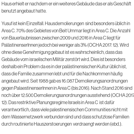
Haus erhielt er nachdem er ein weiteres Gebäude das er als Geschäft
benutzt angebaut hatte.
Yusuf ist kein Einzelfall. Hausdemolierungen sind besonders üblich in
Area C. 70% des Gebietes von Beit Ummar liegt in Area C. Die Anzahl
von Bauerlaubnissen zwischen 2009 und 2016 in Area C liegt für
PalästinenserInnen jedoch bei weniger als 3% (OCHA 2017: 12). Wird
ohne diese Genehmigung gebaut ist es wahrscheinlich, dass das
Gebäude vom israelischen Militär zerstört wird. Dies ist besonders
deshalb ein Problem da es in der palästinensischen Kultur üblich ist,
dass die Familie zusammen lebt und für die Nachkommen häufig
angebaut wird. Seit 1988 gab es 16.087 Demolierungsanordnungen
gegen PalaestinenserInnen in Area C (bis 2016). Nach Stand 2016 sind
noch über 12.500 Demolierungsanordnungen ausstehend (OCHA 2017
12). Das restriktive Planungsregime Israels in Area C ist dafür
verantwortlich, dass viele palestinensischen Communities nicht mit
dem Wassernetzwerk verbunden sind und dass schutzlose Familien
durch routinierte Hauszerstoerungen verdraengt werden (ebd.).