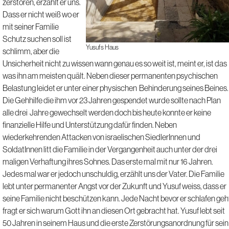
zerstören, erzählt er uns.
Dass er nicht weiß wo er
mit seiner Familie
Schutz suchen soll ist
Yusufs Haus
schlimm, aber die
Unsicherheit nicht zu wissen wann genau es so weit ist, meint er, ist das
was ihn am meisten quält. Neben dieser permanenten psychischen
Belastung leidet er unter einer physischen Behinderung seines Beines.
Die Gehhilfe die ihm vor 23 Jahren gespendet wurde sollte nach Plan
alle drei Jahre gewechselt werden doch bis heute konnte er keine
finanzielle Hilfe und Unterstützung dafür finden. Neben
wiederkehrenden Attacken von israelischen SiedlerInnen und
SoldatInnen litt die Familie in der Vergangenheit auch unter der drei
maligen Verhaftung ihres Sohnes. Das erste mal mit nur 16 Jahren.
Jedes mal war er jedoch unschuldig, erzählt uns der Vater. Die Familie
lebt unter permanenter Angst vor der Zukunft und Yusuf weiss, dass er
seine Familie nicht beschützen kann. Jede Nacht bevor er schlafen geh
fragt er sich warum Gott ihn an diesen Ort gebracht hat. Yusuf lebt seit
50 Jahren in seinem Haus und die erste Zerstörungsanordnung für sein